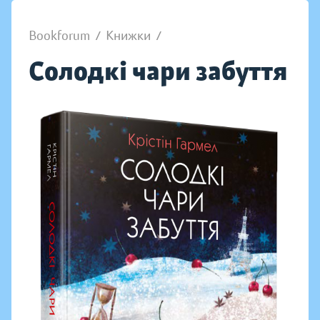
Bookforum
/
Книжки
/
Солодкі чари забуття