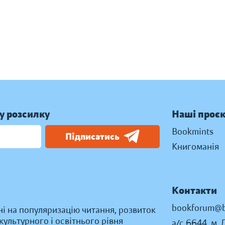
у розсилку
Наші проє
Bookmints
Підписатись
Книгоманія
Контакти
bookforum@b
ні на популяризацію читання, розвиток
ультурного і освітнього рівня
а/с 6644, м. 