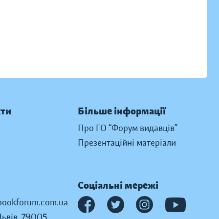
кти
Більше інформації
Про ГО “Форум видавців”
Презентаційні матеріали
Соціальні мережі
ookforum.com.ua
Львів, 79005,