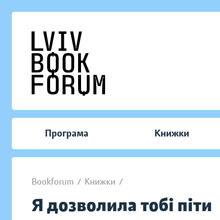
Програма
Книжки
Bookforum
/
Книжки
/
Я дозволила тобі піти