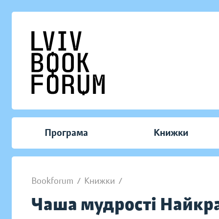
Програма
Книжки
Bookforum
/
Книжки
/
Чаша мудрості Найкращ