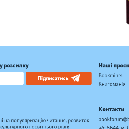
у розсилку
Наші проє
Bookmints
Підписатись
Книгоманія
Контакти
bookforum@b
ні на популяризацію читання, розвиток
ультурного і освітнього рівня
а/с 6644, м. 