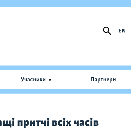
EN
Учасники
Партнери
і притчі всіх часів