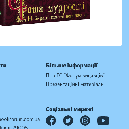
кти
Більше інформації
Про ГО “Форум видавців”
Презентаційні матеріали
Соціальні мережі
ookforum.com.ua
Львів, 79005,