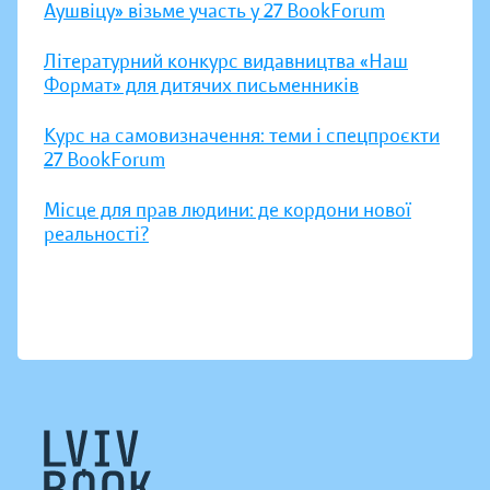
Аушвіцу» візьме участь у 27 BookForum
Літературний конкурс видавництва «Наш
Формат» для дитячих письменників
Курс на самовизначення: теми і спецпроєкти
27 BookForum
Місце для прав людини: де кордони нової
реальності?