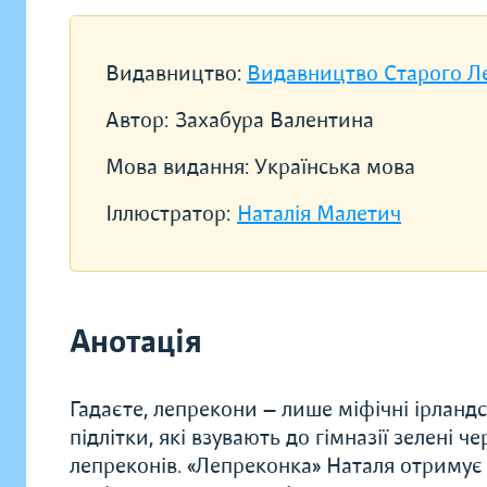
Видавництво:
Видавництво Старого Л
Автор:
Захабура Валентина
Мова видання:
Українська мова
Іллюстратор:
Наталія Малетич
Анотація
Гадаєте, лепрекони — лише міфічні ірландсь
підлітки, які взувають до гімназії зелені 
лепреконів. «Лепреконка» Наталя отримує л