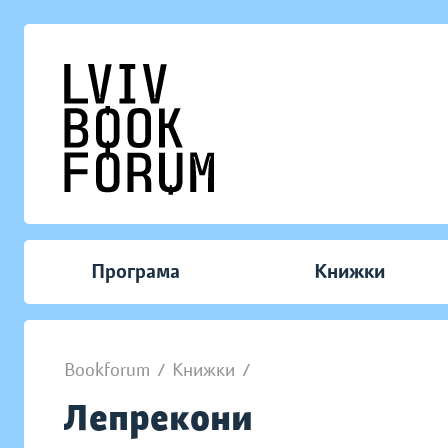
Програма
Книжки
Bookforum
/
Книжки
/
Лепрекони