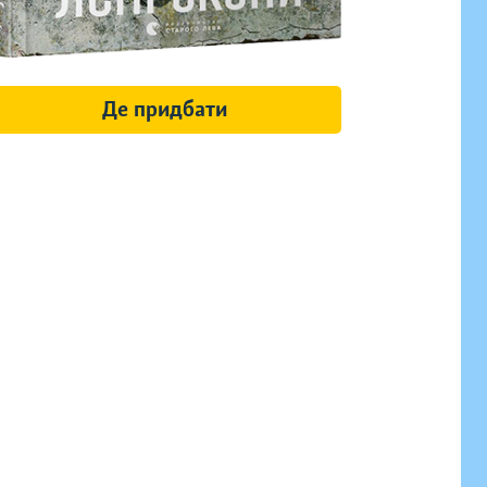
Де придбати