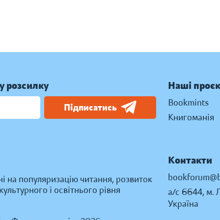
у розсилку
Наші проє
Bookmints
Підписатись
Книгоманія
Контакти
bookforum@b
ні на популяризацію читання, розвиток
ультурного і освітнього рівня
а/с 6644, м. 
Україна