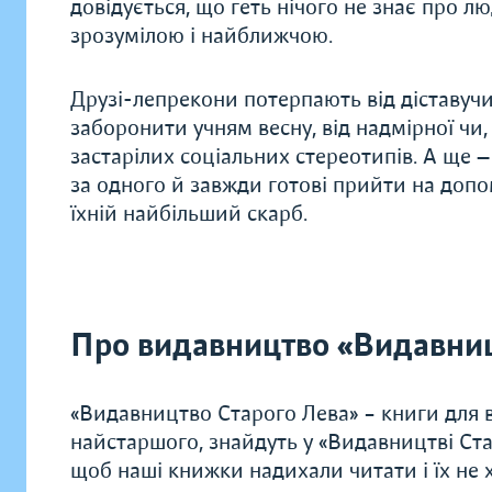
довідується, що геть нічого не знає про л
зрозумілою і найближчою.
Друзі-лепрекони потерпають від діставучих 
заборонити учням весну, від надмірної чи, 
застарілих соціальних стереотипів. А ще 
за одного й завжди готові прийти на допо
їхній найбільший скарб.
Про видавництво «Видавниц
«Видавництво Старого Лева» – книги для в
найстаршого, знайдуть у «Видавництві Ста
щоб наші книжки надихали читати і їх не хо