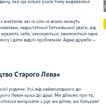
юдину, яка ще кілька років тому видавалася
вчителів, які ні сі­ло ні впало можуть
навпаки, недостатньої батьківської уваги, від
— шукають себе, закохуються, хвилюються одне
могу і дати відсіч проблемам. Адже дружба —
тво Старого Лева»
сієї родини. Усі, від наймолодшого до
рого Лева» щось до душі. Ми дбаємо про те,
тілося випускати з рук ані дітям, ані батькам!