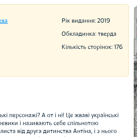
ева
Рік видання:
2019
Обкладинка:
тверда
Кількість сторінок:
176
кі персонажі? А от і ні! Це жваві українські
черевики і називають себе спільнотою
иста від друга дитинства Антіна, і з нього