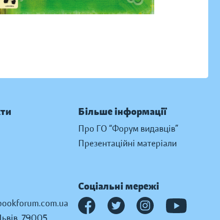
кти
Більше інформації
Про ГО “Форум видавців”
Презентаційні матеріали
Соціальні мережі
ookforum.com.ua
Львів, 79005,