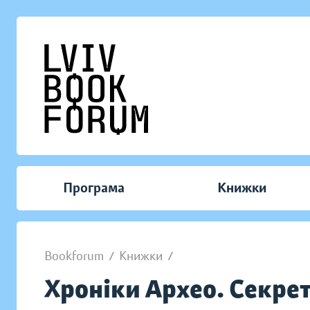
Програма
Книжки
Bookforum
/
Книжки
/
Хроніки Архео. Секрет