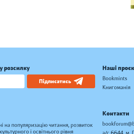
у розсилку
Наші проє
Bookmints
Підписатись
Книгоманія
Контакти
bookforum@b
ні на популяризацію читання, розвиток
ультурного і освітнього рівня
а/с 6644, м. 