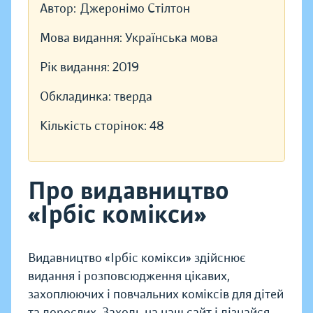
Автор:
Джеронімо Стілтон
Мова видання:
Українська мова
Рік видання:
2019
Обкладинка:
тверда
Кількість сторінок:
48
Про видавництво
«Ірбіс комікси»
Видавництво «Ірбіс комікси» здійснює
видання і розповсюдження цікавих,
захоплюючих і повчальних коміксів для дітей
та дорослих. Заходь на наш сайт і дізнайся