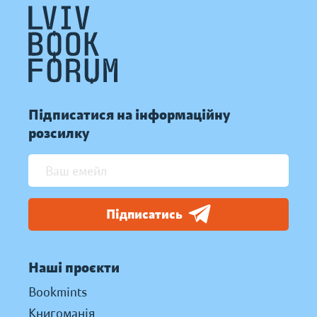
Підписатися на інформаційну
розсилку
Підписатись
Наші проєкти
Bookmints
Книгоманія