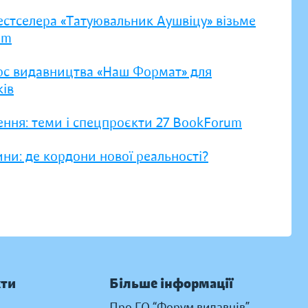
естселера «Татуювальник Аушвіцу» візьме
um
рс видавництва «Наш Формат» для
ів
ення: теми і спецпроєкти 27 BookForum
ни: де кордони нової реальності?
кти
Більше інформації
Про ГО “Форум видавців”