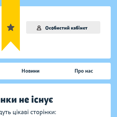
Особистий кабінет
Новини
Про нас
інки не існує
ть цікаві сторінки: