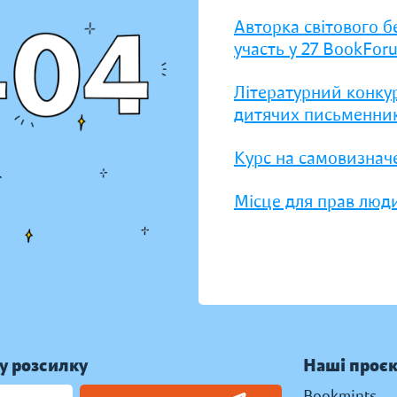
Авторка світового б
участь у 27 BookFor
Літературний конку
дитячих письменник
Курс на самовизнач
Місце для прав люди
у розсилку
Наші проє
Bookmints