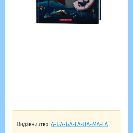
Видавництво:
А-БА-БА-ГА-ЛА-МА-ГА