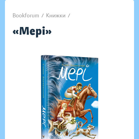
Bookforum
/
Книжки
/
«Мері»