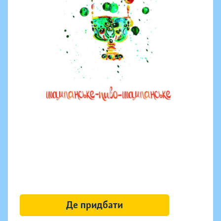
Де придбати