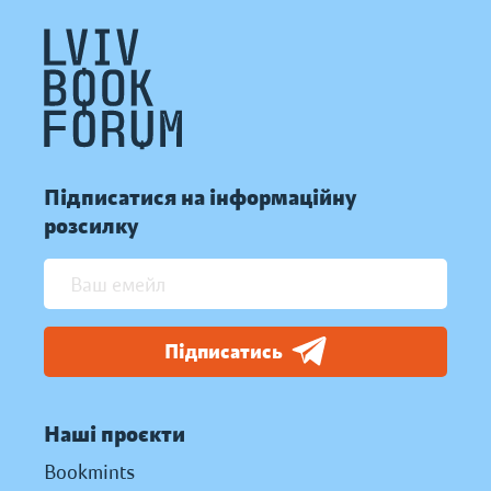
Підписатися на інформаційну
розсилку
Підписатись
Наші проєкти
Bookmints