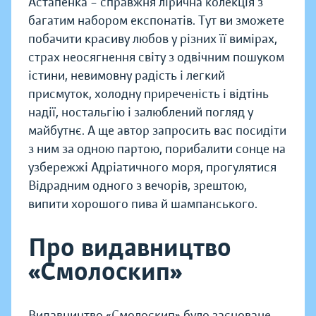
Астапенка – справжня лірична колекція з
багатим набором експонатів. Тут ви зможете
побачити красиву любов у різних її вимірах,
страх неосягнення світу з одвічним пошуком
істини, невимовну радість і легкий
присмуток, холодну приреченість і відтінь
надії, ностальгію і залюблений погляд у
майбутнє. А ще автор запросить вас посидіти
з ним за одною партою, порибалити сонце на
узбережжі Адріатичного моря, прогулятися
Відрадним одного з вечорів, зрештою,
випити хорошого пива й шампанського.
Про видавництво
«Смолоскип»
Видавництво «Смолоскип» було засноване