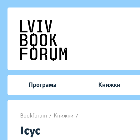
Програма
Книжки
Bookforum
/
Книжки
/
Ісус