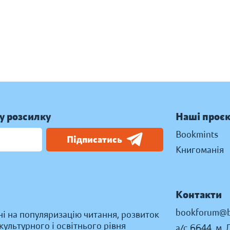
у розсилку
Наші проє
Bookmints
Підписатись
Книгоманія
Контакти
bookforum@b
ні на популяризацію читання, розвиток
ультурного і освітнього рівня
а/с 6644, м. 