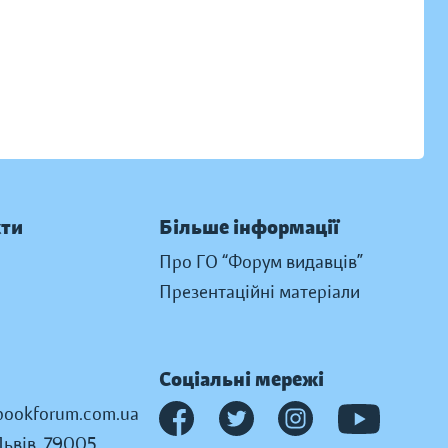
кти
Більше інформації
Про ГО “Форум видавців”
Презентаційні матеріали
Соціальні мережі
ookforum.com.ua
Львів, 79005,