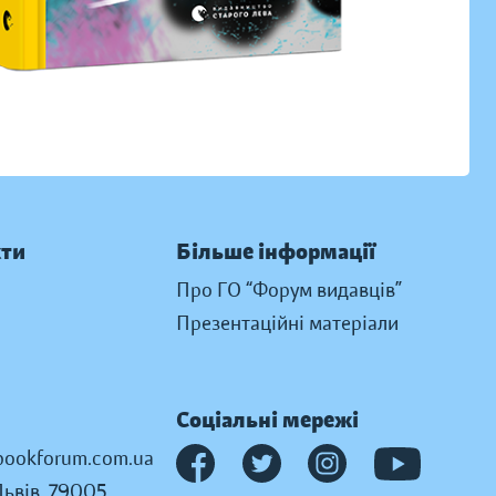
кти
Більше інформації
Про ГО “Форум видавців”
Презентаційні матеріали
Соціальні мережі
ookforum.com.ua
Львів, 79005,