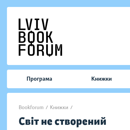
Програма
Книжки
Bookforum
/
Книжки
/
Світ не створений