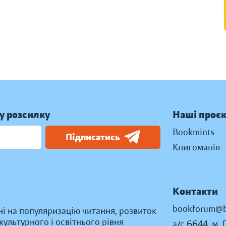
у розсилку
Наші проє
Bookmints
Підписатись
Книгоманія
Контакти
bookforum@b
ні на популяризацію читання, розвиток
ультурного і освітнього рівня
а/с 6644, м. 