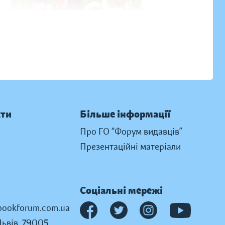
кти
Більше інформації
Про ГО “Форум видавців”
Презентаційні матеріали
Соціальні мережі
ookforum.com.ua
Львів, 79005,