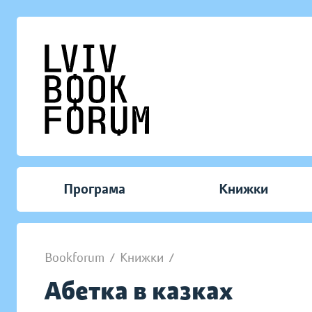
Програма
Книжки
Bookforum
/
Книжки
/
Абетка в казках