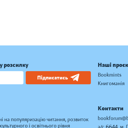
у розсилку
Наші проє
Bookmints
Підписатись
Книгоманія
Контакти
bookforum@b
ні на популяризацію читання, розвиток
ультурного і освітнього рівня
а/с 6644, м. 