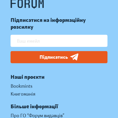
Підписатися на інформаційну
розсилку
Підписатись
Наші проєкти
Bookmints
Книгоманія
Більше інформації
Про ГО “Форум видавців”