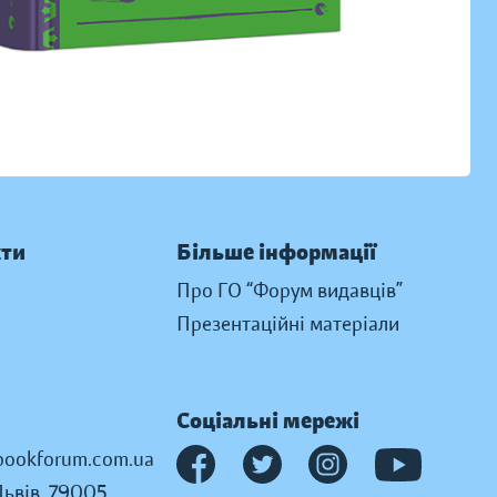
кти
Більше інформації
Про ГО “Форум видавців”
Презентаційні матеріали
Соціальні мережі
ookforum.com.ua
Львів, 79005,