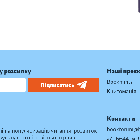
у розсилку
Наші проє
Bookmints
Підписатись
Книгоманія
Контакти
bookforum@b
ні на популяризацію читання, розвиток
ультурного і освітнього рівня
а/с 6644, м. 