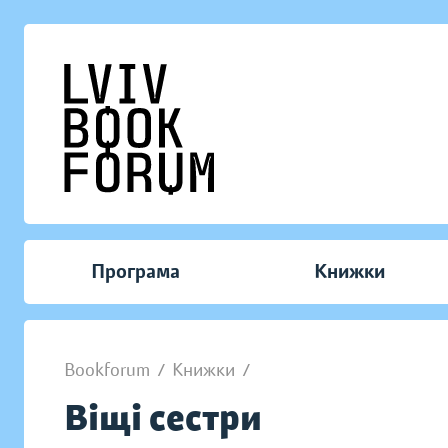
Програма
Книжки
Bookforum
/
Книжки
/
Віщі сестри