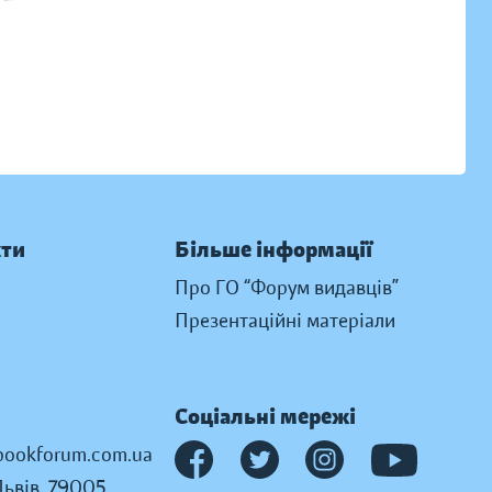
кти
Більше інформації
Про ГО “Форум видавців”
Презентаційні матеріали
Соціальні мережі
ookforum.com.ua
Львів, 79005,