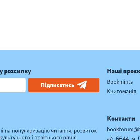
у розсилку
Наші проє
Bookmints
Підписатись
Книгоманія
Контакти
bookforum@b
ні на популяризацію читання, розвиток
ультурного і освітнього рівня
а/с 6644, м. 