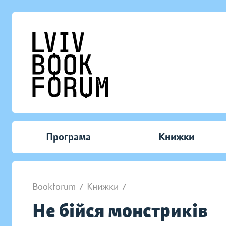
Програма
Книжки
Bookforum
/
Книжки
/
Не бійся монстриків