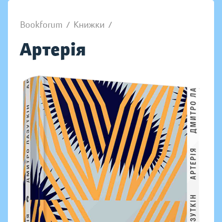
Bookforum
/
Книжки
/
Артерія