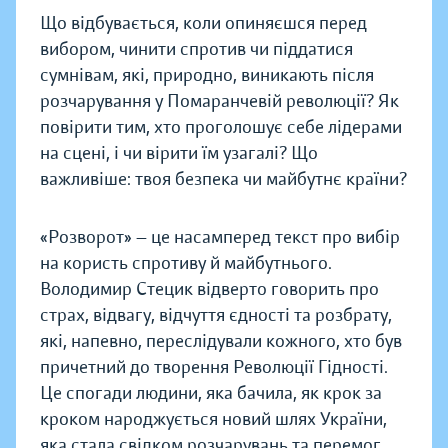
Що відбувається, коли опиняєшся перед
вибором, чинити спротив чи піддатися
сумнівам, які, природно, виникають після
розчарування у Помаранчевій революції? Як
повірити тим, хто проголошує себе лідерами
на сцені, і чи вірити їм узагалі? Що
важливіше: твоя безпека чи майбутнє країни?
«Розворот» — це насамперед текст про вибір
на користь спротиву й майбутнього.
Володимир Стецик відверто говорить про
страх, відвагу, відчуття єдності та розбрату,
які, напевно, переслідували кожного, хто був
причетний до творення Революції Гідності.
Це спогади людини, яка бачила, як крок за
кроком народжується новий шлях України,
яка стала свідком розчарувань та перемог,