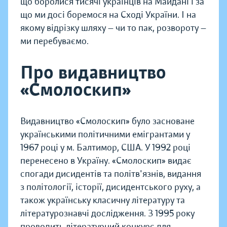
що боролися тисячі українців на Майдані і за
що ми досі боремося на Сході України. І на
якому відрізку шляху — чи то пак, розвороту —
ми перебуваємо.
Про видавництво
«Смолоскип»
Видавництво «Смолоскип» було засноване
українськими політичними емігрантами у
1967 році у м. Балтимор, США. У 1992 році
перенесено в Україну. «Смолоскип» видає
спогади дисидентів та політв'язнів, видання
з політології, історії, дисидентського руху, а
також українську класичну літературу та
літературознавчі дослідження. З 1995 року
проводить літературний конкурс для