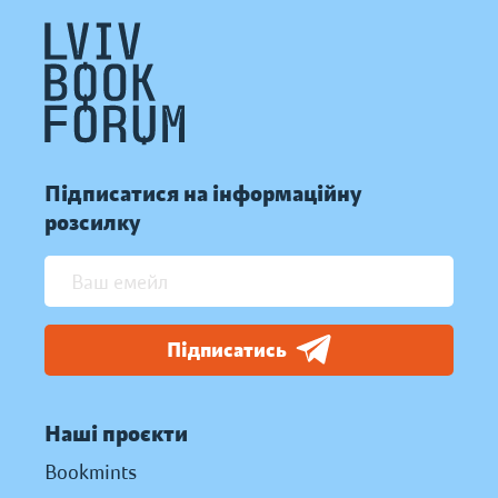
Підписатися на інформаційну
розсилку
Підписатись
Наші проєкти
Bookmints