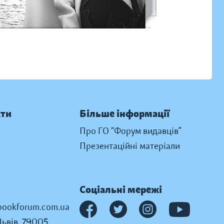
кти
Більше інформації
Про ГО “Форум видавців”
Презентаційні матеріали
Соціальні мережі
ookforum.com.ua
Львів, 79005,