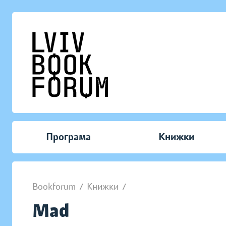
Програма
Книжки
Bookforum
/
Книжки
/
Mad