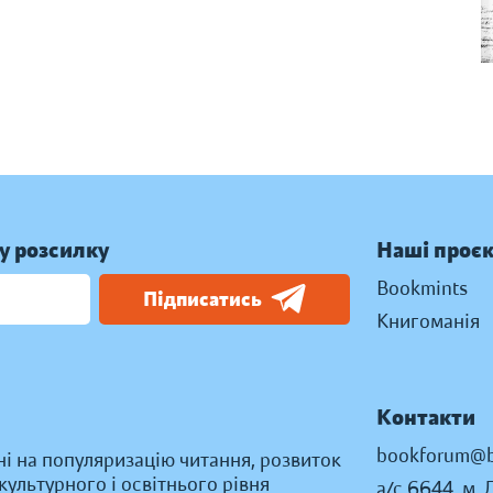
у розсилку
Наші проє
Bookmints
Підписатись
Книгоманія
Контакти
bookforum@b
ні на популяризацію читання, розвиток
ультурного і освітнього рівня
а/с 6644, м. 