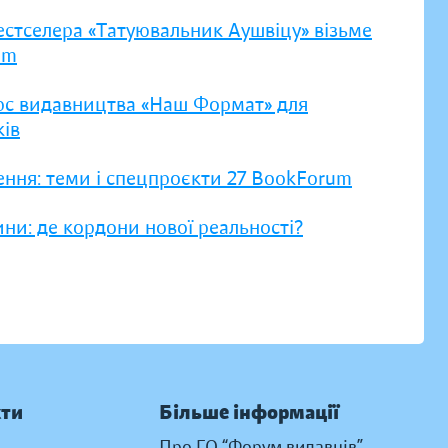
естселера «Татуювальник Аушвіцу» візьме
um
рс видавництва «Наш Формат» для
ів
ення: теми і спецпроєкти 27 BookForum
ни: де кордони нової реальності?
кти
Більше інформації
Про ГО “Форум видавців”