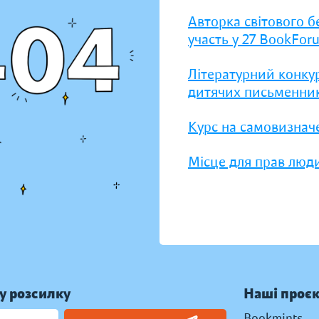
Авторка світового б
участь у 27 BookFor
Літературний конку
дитячих письменник
Курс на самовизнач
Місце для прав люди
у розсилку
Наші проє
Bookmints