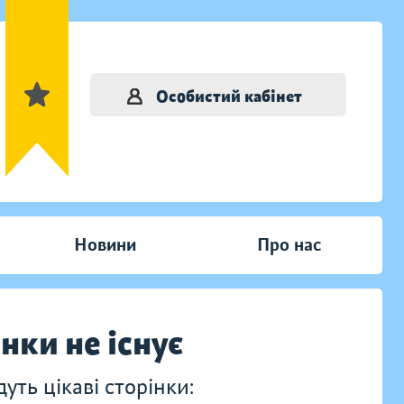
Особистий кабінет
Новини
Про нас
інки не існує
ть цікаві сторінки: