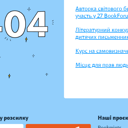
Авторка світового б
участь у 27 BookFor
Літературний конку
дитячих письменник
Курс на самовизнач
Місце для прав люди
у розсилку
Наші проє
Bookmints