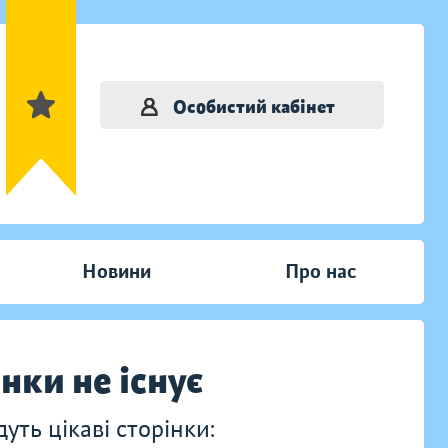
Особистий кабінет
Новини
Про нас
інки не існує
ть цікаві сторінки: