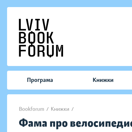
Програма
Книжки
Bookforum
/
Книжки
/
Фама про велосипеди