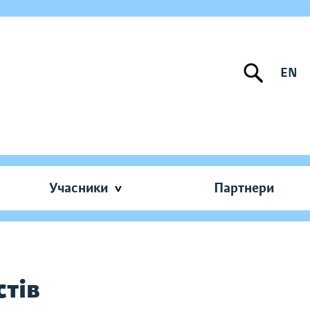
EN
Учасники
Партнери
стів