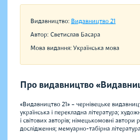
Видавництво:
Видавництво 21
Автор:
Светислав Басара
Мова видання:
Українська мова
Про видавництво «Видавниц
«Видавництво 21» – чернівецьке видавництв
українська і перекладна література; худож
і світових авторів; німецькомовні автори 
дослідження; мемуарно-табірна література