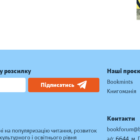
у розсилку
Наші проє
Bookmints
Підписатись
Книгоманія
Контакти
bookforum@b
ні на популяризацію читання, розвиток
ультурного і освітнього рівня
а/с 6644, м. 