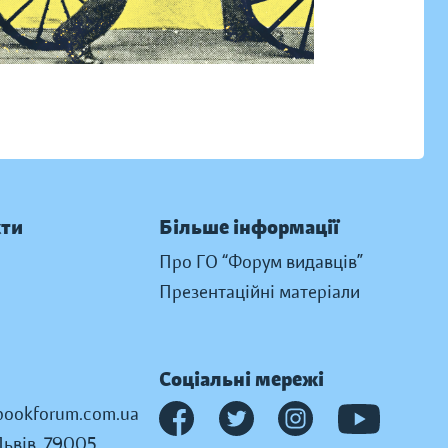
кти
Більше інформації
Про ГО “Форум видавців”
Презентаційні матеріали
Соціальні мережі
ookforum.com.ua
Львів, 79005,