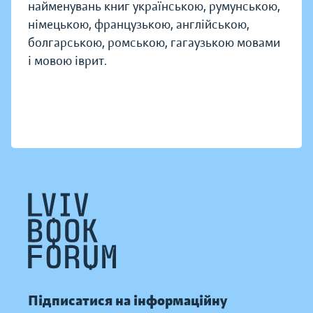
найменувань книг українською, румунською,
німецькою, французькою, англійською,
болгарською, ромською, гагаузькою мовами
і мовою іврит.
Підписатися на інформаційну