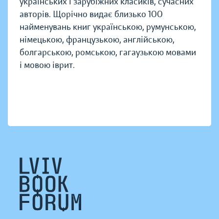
українських і зарубіжних класиків, сучасних
авторів. Щорічно видає близько 100
найменувань книг українською, румунською,
німецькою, французькою, англійською,
болгарською, ромською, гагаузькою мовами
і мовою іврит.