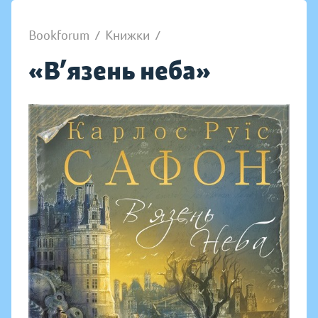
Bookforum
/
Книжки
/
«В’язень неба»