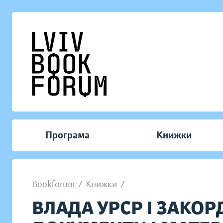
Програма
Книжки
Bookforum
/
Книжки
/
ВЛАДА УРСР І ЗАКОРД