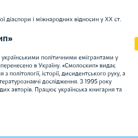
кої діаспори і міжнародних відносин у XX ст.
ип»
 українськими політичними емігрантами у
і перенесено в Україну. «Смолоскип» видає
 з політології, історії, дисидентського руху, а
ітературознавчі дослідження. З 1995 року
дих авторів. Працює українська книгарня та