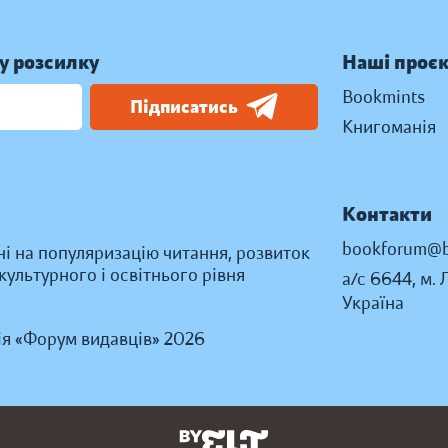
у розсилку
Наші проє
Bookmints
Підписатись
Книгоманія
Контакти
bookforum@b
ні на популяризацію читання, розвиток
ультурного і освітнього рівня
а/с 6644, м. 
Україна
ія «Форум видавців» 2026