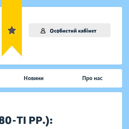
Особистий кабінет
Новини
Про нас
0-ТІ РР.):