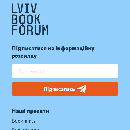
Підписатися на інформаційну
розсилку
Підписатись
Наші проєкти
Bookmints
Книгоманія