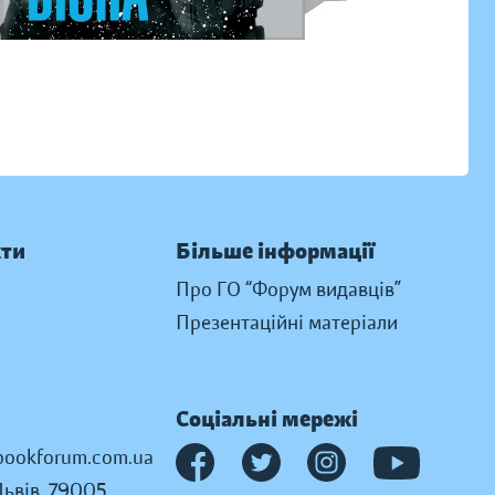
кти
Більше інформації
Про ГО “Форум видавців”
Презентаційні матеріали
Соціальні мережі
ookforum.com.ua
Львів, 79005,