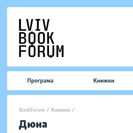
Програма
Книжки
Bookforum
/
Книжки
/
Дюна