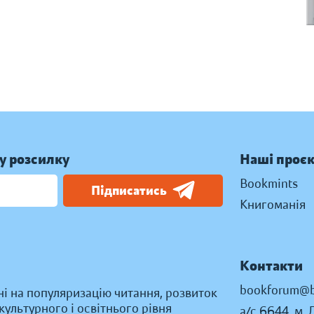
у розсилку
Наші проє
Bookmints
Підписатись
Книгоманія
Контакти
bookforum@b
ні на популяризацію читання, розвиток
ультурного і освітнього рівня
а/с 6644, м. 