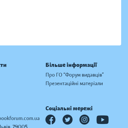
кти
Більше інформації
Про ГО “Форум видавців”
Презентаційні матеріали
Соціальні мережі
ookforum.com.ua
Львів, 79005,