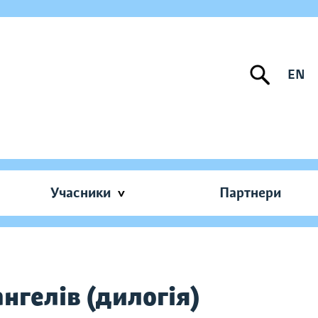
EN
Учасники
Партнери
нгелів (дилогія)