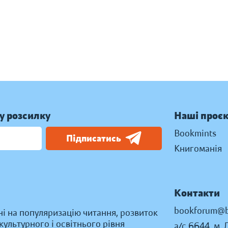
у розсилку
Наші проє
Bookmints
Підписатись
Книгоманія
Контакти
bookforum@b
ні на популяризацію читання, розвиток
ультурного і освітнього рівня
а/с 6644, м. 