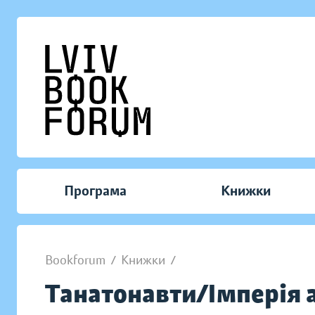
Програма
Книжки
Bookforum
/
Книжки
/
Танатонавти/Імперія а