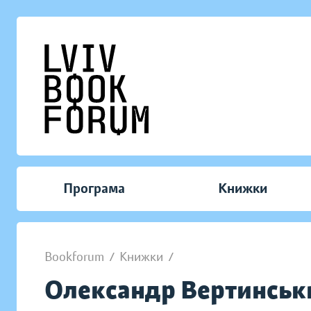
Програма
Книжки
Bookforum
/
Книжки
/
Олександр Вертинськ