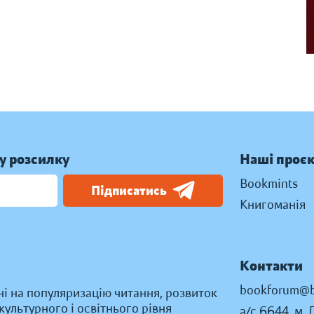
у розсилку
Наші проє
Bookmints
Підписатись
Книгоманія
Контакти
bookforum@b
ні на популяризацію читання, розвиток
ультурного і освітнього рівня
а/с 6644, м. 