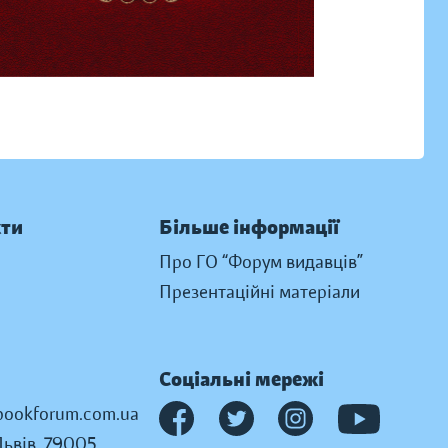
кти
Більше інформації
Про ГО “Форум видавців”
Презентаційні матеріали
Соціальні мережі
ookforum.com.ua
Львів, 79005,