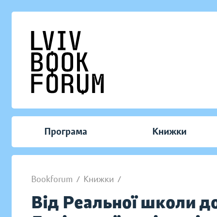
Програма
Книжки
Bookforum
/
Книжки
/
Від Реальної школи до 