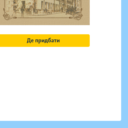
Де придбати