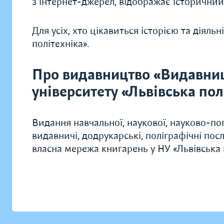
з інтернет-джерел, відображає історичний
Для усіх, хто цікавиться історією та діяль
політехніка».
Про видавництво «Видавни
університету «Львівська пол
Видання навчальної, наукової, науково-поп
видавничі, додрукарські, поліграфічні по
власна мережа книгарень у НУ «Львівська п