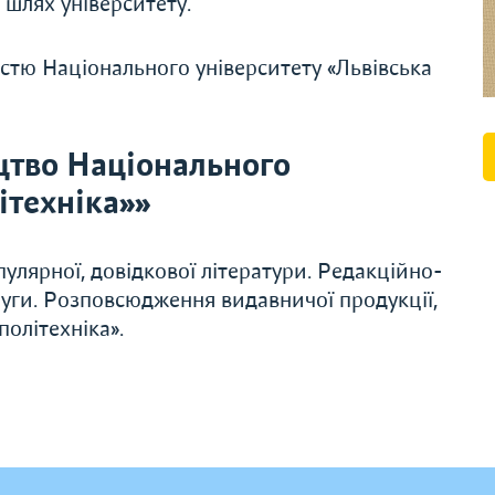
 шлях університету.
ністю Національного університету «Львівська
цтво Національного
ітехніка»»
улярної, довідкової літератури. Редакційно-
слуги. Розповсюдження видавничої продукції,
олітехніка».