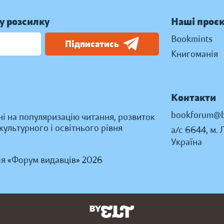
у розсилку
Наші проє
Bookmints
Підписатись
Книгоманія
Контакти
bookforum@b
ні на популяризацію читання, розвиток
ультурного і освітнього рівня
а/с 6644, м. 
Україна
ія «Форум видавців» 2026