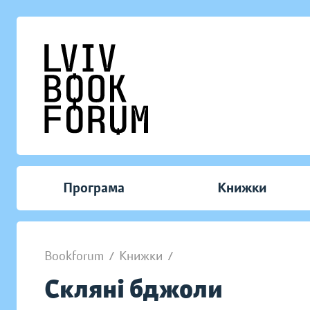
Програма
Книжки
Bookforum
/
Книжки
/
Скляні бджоли