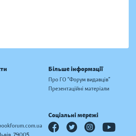
кти
Більше інформації
Про ГО “Форум видавців”
Презентаційні матеріали
Соціальні мережі
ookforum.com.ua
Львів, 79005,