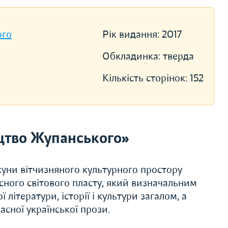
ого
Рік видання:
2017
Обкладинка:
тверда
Кількість сторінок:
152
цтво Жупанського»
уни вітчизняного культурного простору
ного світового пласту, який визначальним
літератури, історії і культури загалом, а
асної української прози.