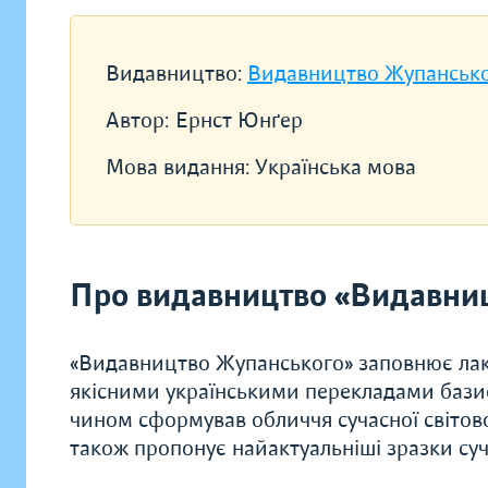
Видавництво:
Видавництво Жупанськ
Автор:
Ернст Юнґер
Мова видання:
Українська мова
Про видавництво «Видавни
«Видавництво Жупанського» заповнює лак
якісними українськими перекладами базис
чином сформував обличчя сучасної світової 
також пропонує найактуальніші зразки суч