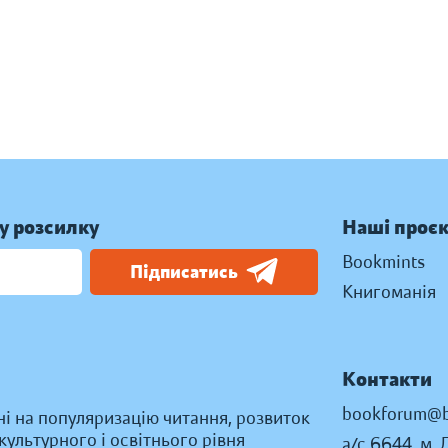
у розсилку
Наші проє
Bookmints
Підписатись
Книгоманія
Контакти
bookforum@b
ні на популяризацію читання, розвиток
ультурного і освітнього рівня
а/с 6644, м. 