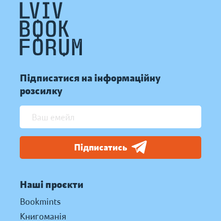
Підписатися на інформаційну
розсилку
Підписатись
Наші проєкти
Bookmints
Книгоманія