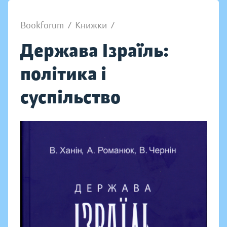
Bookforum
/
Книжки
/
Держава Ізраїль:
політика і
суспільство