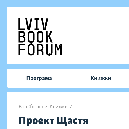
Програма
Книжки
Bookforum
/
Книжки
/
Проект Щастя