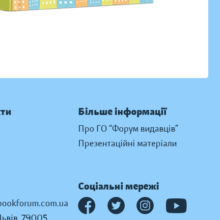
кти
Більше інформації
Про ГО “Форум видавців”
Презентаційні матеріали
Соціальні мережі
ookforum.com.ua
Львів, 79005,