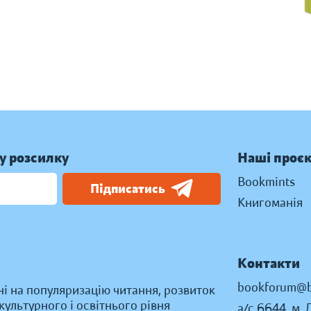
у розсилку
Наші проє
Bookmints
Підписатись
Книгоманія
Контакти
bookforum@b
ні на популяризацію читання, розвиток
ультурного і освітнього рівня
а/с 6644, м. 