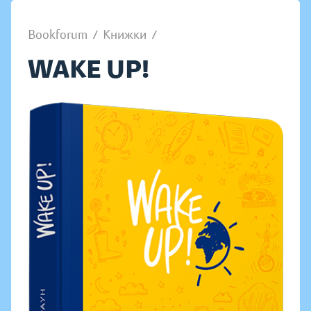
Bookforum
/
Книжки
/
WAKE UP!