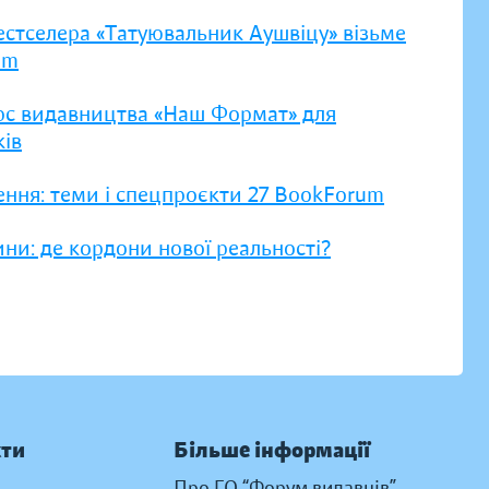
естселера «Татуювальник Аушвіцу» візьме
um
рс видавництва «Наш Формат» для
ів
ення: теми і спецпроєкти 27 BookForum
ни: де кордони нової реальності?
кти
Більше інформації
Про ГО “Форум видавців”