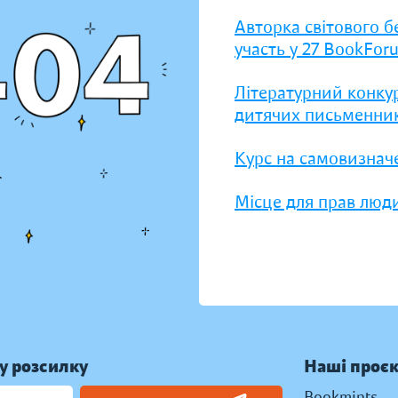
Авторка світового б
участь у 27 BookFor
Літературний конку
дитячих письменник
Курс на самовизнач
Місце для прав люди
у розсилку
Наші проє
Bookmints