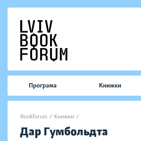
Програма
Книжки
Bookforum
/
Книжки
/
Дар Гумбольдта