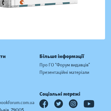
кти
Більше інформації
Про ГО “Форум видавців”
Презентаційні матеріали
Соціальні мережі
ookforum.com.ua
Львів, 79005,