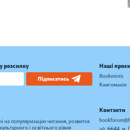
у розсилку
Наші проє
Bookmints
Підписатись
Книгоманія
Контакти
bookforum@b
ні на популяризацію читання, розвиток
ультурного і освітнього рівня
а/с 6644, м. 