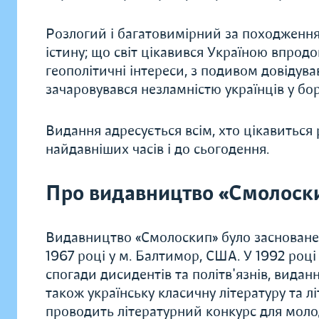
Розлогий і багатовимірний за походженн
істину; що світ цікавився Україною впродовж
геополітичні інтереси, з подивом довідува
зачаровувався незламністю українців у бор
Видання адресується всім, хто цікавиться р
найдавніших часів і до сьогодення.
Про видавництво «Смолоск
Видавництво «Смолоскип» було засноване
1967 році у м. Балтимор, США. У 1992 роц
спогади дисидентів та політв'язнів, видання
також українську класичну літературу та л
проводить літературний конкурс для моло