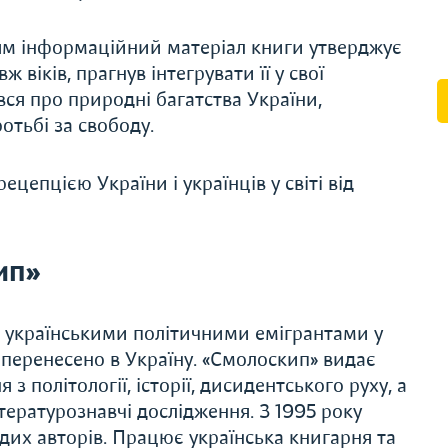
ям інформаційний матеріал книги утверджує
 віків, прагнув інтегрувати її у свої
вся про природні багатства України,
отьбі за свободу.
ецепцією України і українців у світі від
ип»
 українськими політичними емігрантами у
і перенесено в Україну. «Смолоскип» видає
 з політології, історії, дисидентського руху, а
ітературознавчі дослідження. З 1995 року
дих авторів. Працює українська книгарня та