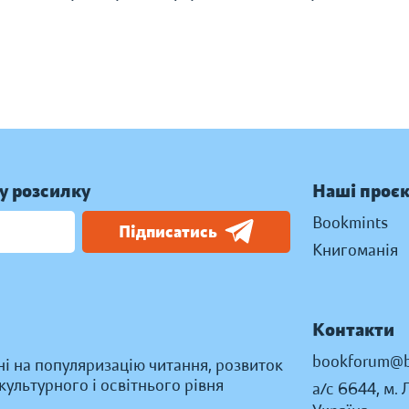
у розсилку
Наші проє
Bookmints
Підписатись
Книгоманія
Контакти
bookforum@b
ні на популяризацію читання, розвиток
ультурного і освітнього рівня
а/с 6644, м. 