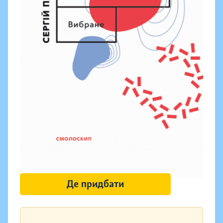
Де придбати