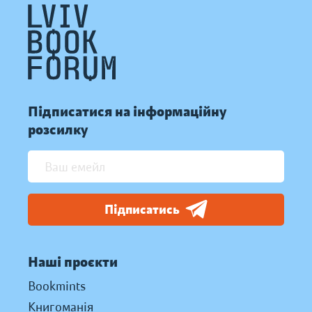
Підписатися на інформаційну
розсилку
Підписатись
Наші проєкти
Bookmints
Книгоманія