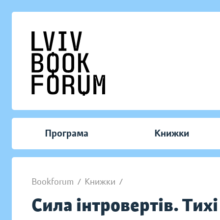
Програма
Книжки
Bookforum
/
Книжки
/
Сила інтровертів. Тихі