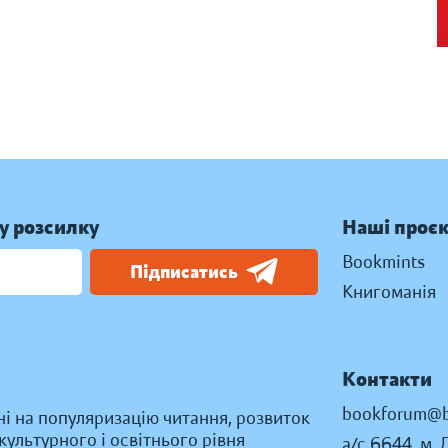
у розсилку
Наші проє
Bookmints
Підписатись
Книгоманія
Контакти
bookforum@b
ні на популяризацію читання, розвиток
ультурного і освітнього рівня
а/с 6644, м. 