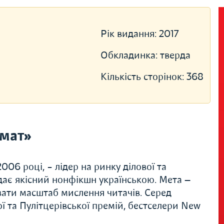
Рік видання:
2017
Обкладинка:
тверда
Кількість сторінок:
368
мат»
06 році, – лідер на ринку ділової та
дає якісний нонфікшн українською. Мета —
вати масштаб мислення читачів. Серед
ї та Пулітцерівської премій, бестселери New