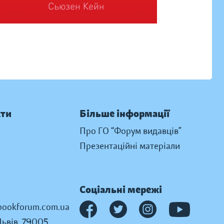
кти
Більше інформації
Про ГО “Форум видавців”
Презентаційні матеріали
Соціальні мережі
ookforum.com.ua
Львів, 79005,