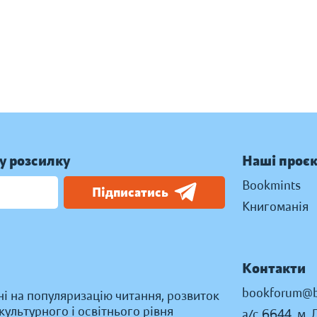
у розсилку
Наші проє
Bookmints
Підписатись
Книгоманія
Контакти
bookforum@b
ні на популяризацію читання, розвиток
ультурного і освітнього рівня
а/с 6644, м. 