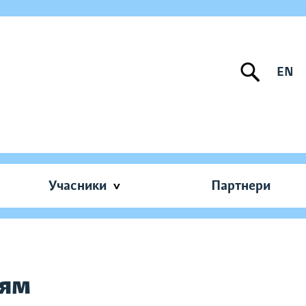
EN
Учасники
Партнери
тям