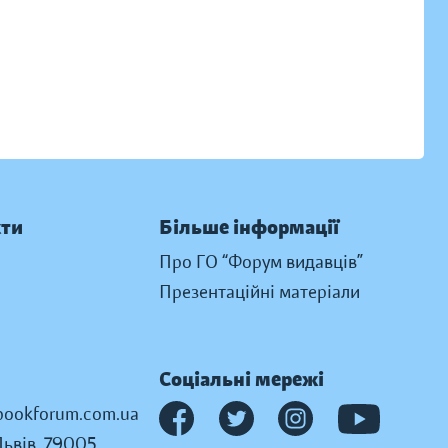
кти
Більше інформації
Про ГО “Форум видавців”
Презентаційні матеріали
Соціальні мережі
ookforum.com.ua
Львів, 79005,