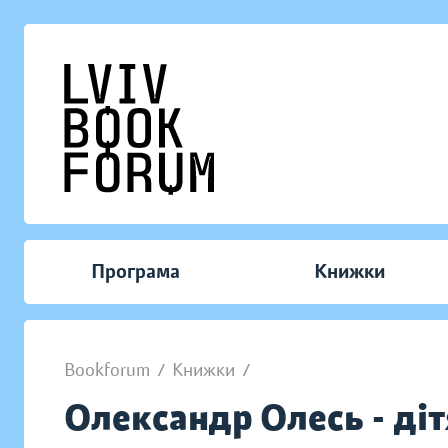
Програма
Книжки
Bookforum
/
Книжки
/
Олександр Олесь - ді