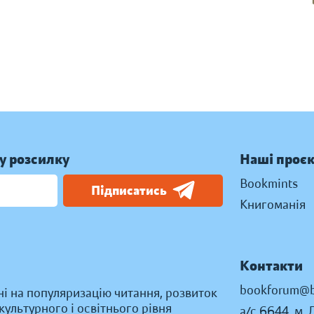
у розсилку
Наші проє
Bookmints
Підписатись
Книгоманія
Контакти
bookforum@b
ні на популяризацію читання, розвиток
ультурного і освітнього рівня
а/с 6644, м. 