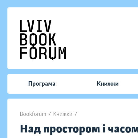
Програма
Книжки
Bookforum
/
Книжки
/
Над простором і часом