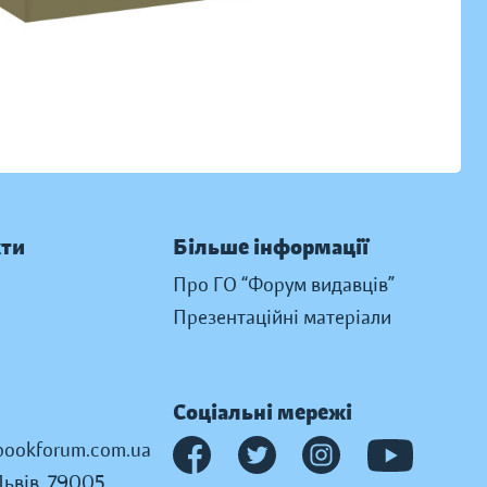
кти
Більше інформації
Про ГО “Форум видавців”
Презентаційні матеріали
Соціальні мережі
ookforum.com.ua
Львів, 79005,