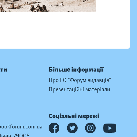
кти
Більше інформації
Про ГО “Форум видавців”
Презентаційні матеріали
Соціальні мережі
ookforum.com.ua
Львів, 79005,