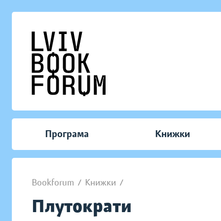
Програма
Книжки
Bookforum
/
Книжки
/
Плутократи