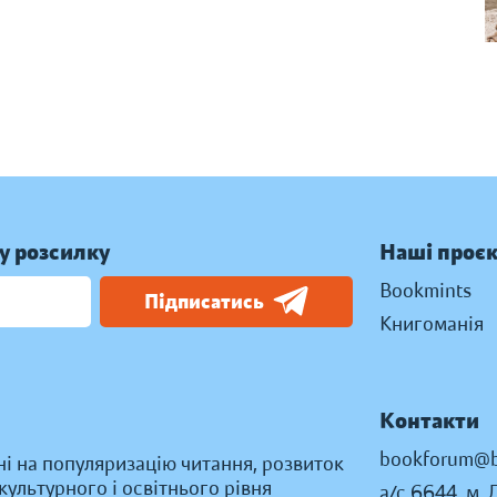
у розсилку
Наші проє
Bookmints
Підписатись
Книгоманія
Контакти
bookforum@b
ні на популяризацію читання, розвиток
ультурного і освітнього рівня
а/с 6644, м. 