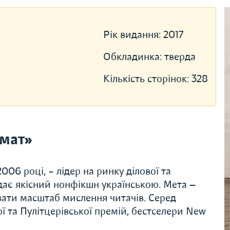
Рік видання:
2017
Обкладинка:
тверда
Кількість сторінок:
328
мат»
06 році, – лідер на ринку ділової та
дає якісний нонфікшн українською. Мета —
вати масштаб мислення читачів. Серед
ї та Пулітцерівської премій, бестселери New