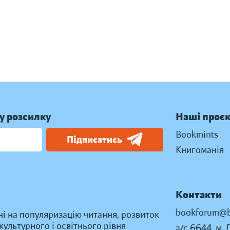
у розсилку
Наші проє
Bookmints
Підписатись
Книгоманія
Контакти
bookforum@b
ні на популяризацію читання, розвиток
ультурного і освітнього рівня
а/с 6644, м. 