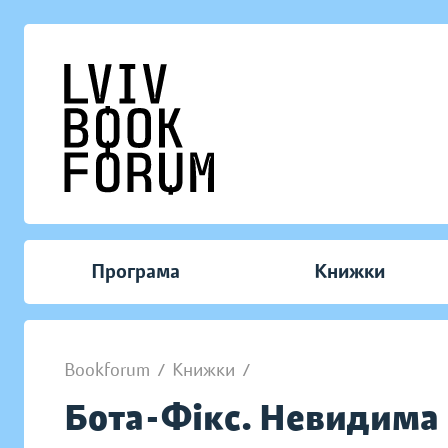
Програма
Книжки
Bookforum
/
Книжки
/
Бота-Фікс. Невидима 