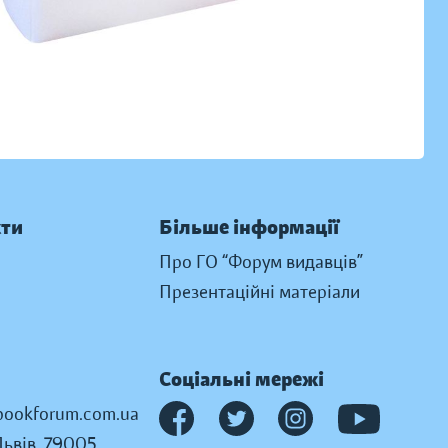
кти
Більше інформації
Про ГО “Форум видавців”
Презентаційні матеріали
Соціальні мережі
ookforum.com.ua
Львів, 79005,