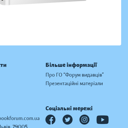
кти
Більше інформації
Про ГО “Форум видавців”
Презентаційні матеріали
Соціальні мережі
ookforum.com.ua
Львів, 79005,