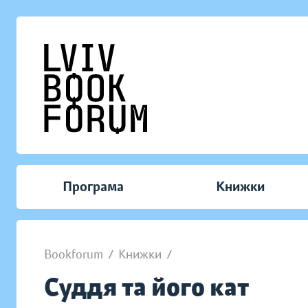
Програма
Книжки
Bookforum
/
Книжки
/
Суддя та його кат