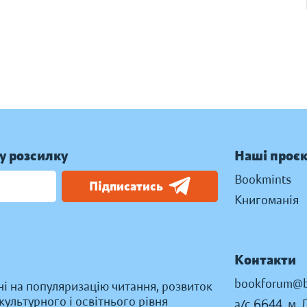
у розсилку
Наші проє
Bookmints
Підписатись
Книгоманія
Контакти
bookforum@b
ні на популяризацію читання, розвиток
ультурного і освітнього рівня
а/с 6644, м. 