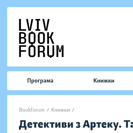
Програма
Книжки
Bookforum
/
Книжки
/
Детективи з Артеку. 