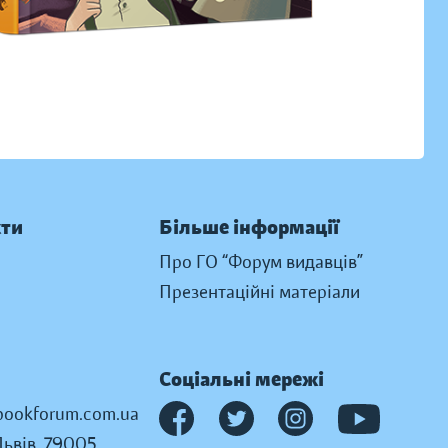
кти
Більше інформації
Про ГО “Форум видавців”
Презентаційні матеріали
Соціальні мережі
ookforum.com.ua
Львів, 79005,