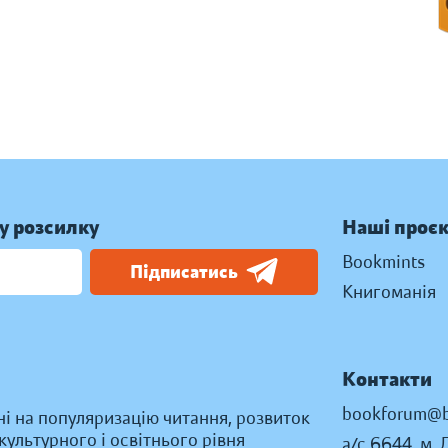
у розсилку
Наші проє
Bookmints
Підписатись
Книгоманія
Контакти
bookforum@b
ні на популяризацію читання, розвиток
ультурного і освітнього рівня
а/с 6644, м. 