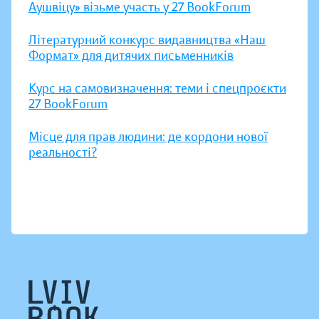
Аушвіцу» візьме участь у 27 BookForum
Літературний конкурс видавництва «Наш
Формат» для дитячих письменників
Курс на самовизначення: теми і спецпроєкти
27 BookForum
Місце для прав людини: де кордони нової
реальності?